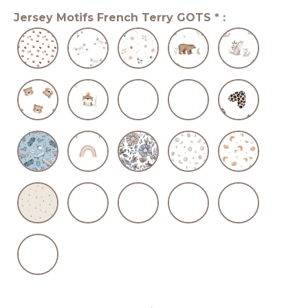
Jersey Motifs French Terry GOTS
*
: