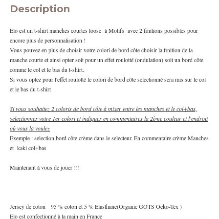
Description
Elo est un t-shirt manches courtes loose à Motifs avec 2 finitions possibles pour
encore plus de personnalisation !
Vous pouvez en plus de choisir votre colori de bord côte choisir la finition de la
manche courte et ainsi opter soit pour un effet roulotté (ondulation) soit un bord côte
comme le col et le bas du t-shirt.
Si vous optez pour l'effet roulotté le colori de bord côte selectionné sera mis sur le col
et le bas du t-shirt
Si vous souhaitez 2 coloris de bord côte à mixer entre les manches et le col+bas,
selectionnez votre 1er colori et indiquez en commentaires la 2ème couleur et l'endroit
où vous la voulez
Exemple
: selection bord côte crème dans le selecteur. En commentaire crème Manches
et kaki col+bas
Maintenant à vous de jouer !!!
Jersey de coton 95 % coton et 5 % Elasthane(Organic GOTS Oeko-Tex )
Elo est confectionné à la main en France