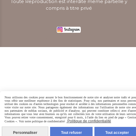
Toute Reproduction est interdite même partielle y
compris à titre privé
Créer un site internet
Nous utilisons des cookies pour assurer le bon fonctionnement de notre site et analyser notre trafic et pou
vous offrir une meilleure expérience à des fins de statistiques. Pour cela, nos partenaires et nous peuven
utiliser des cookies ou d'autres technologies pour stocker et accéder à des informations personnelles comm
votre visite sur notre site. Nous partageons également des informations sur l'utilisation de notre site ave
nos partenaires de médias sociaux, de publicité et d'analyse, qui peuvent combiner celles-ci avec d'autre
informations que vous leur avez fournies ou qu'ils ont collectées lors de votre utilisation de leurs services
Vous pouvez retirer votre consentement, enregistré pour 6 mois, à l'aide du lien en pied de page « Gestio
Politique de confidentialité
Cookies ». Voir notre politique de confidentialité :
Personnaliser
Tout refuser
Tout accepter