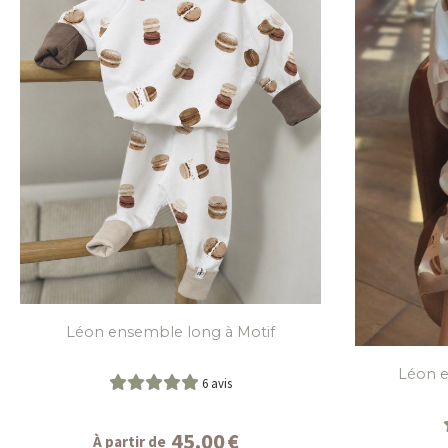
Léon ensemble long à Motif
Léon e
6 avis
45,00
€
À partir de