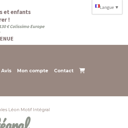
Langue
▼
s et enfants
er !
 130 € Colissimo Europe
VENUE
Avis
Mon compte
Contact
es Léon Motif Intégral
égral