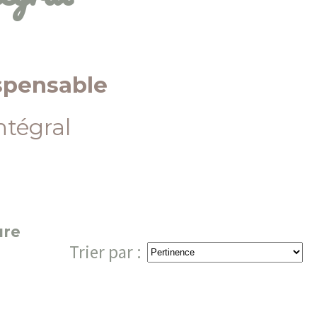
spensable
ntégral
ture
Trier par :