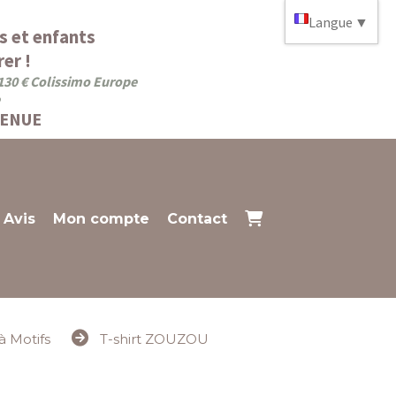
Langue
▼
s et enfants
er !
 130 € Colissimo Europe
VENUE
Avis
Mon compte
Contact
 à Motifs
T-shirt ZOUZOU