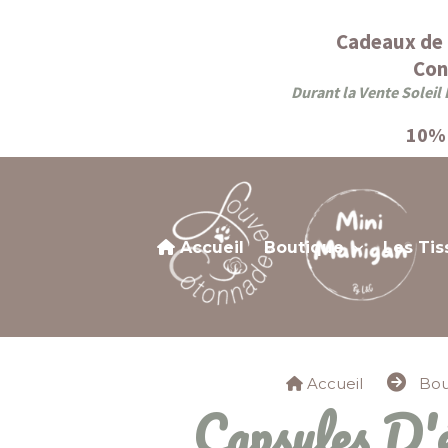
Panneau de gestion des cookies
Cadeaux de 
Con
Durant la Vente Soleil 
10% 
Accueil
Boutique
Les Tis
Accueil
Bou
Capsules D'été Edition Limitée À personnaliser