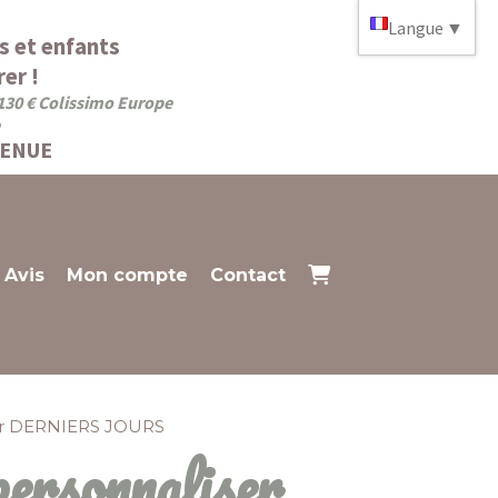
Langue
▼
s et enfants
er !
 130 € Colissimo Europe
VENUE
Avis
Mon compte
Contact
iser DERNIERS JOURS