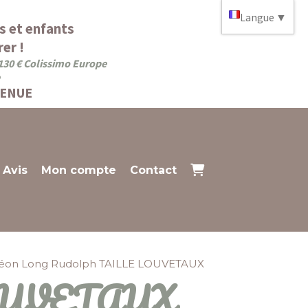
Langue
▼
s et enfants
er !
 130 € Colissimo Europe
VENUE
Avis
Mon compte
Contact
éon Long Rudolph TAILLE LOUVETAUX
 LOUVETAUX