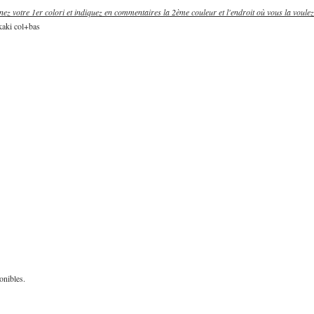
nnez votre 1er colori et indiquez en commentaires la 2ème couleur et l'endroit où vous la voulez
kaki col+bas
onibles.