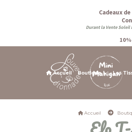
Panneau de gestion des cookies
Cadeaux de 
Con
Durant la Vente Soleil 
10% 
Accueil
Boutique
Les Tis
Accueil
Bouti
Elo T