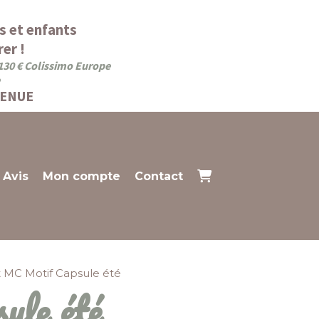
s et enfants
er !
 130 € Colissimo Europe
VENUE
Avis
Mon compte
Contact
rt MC Motif Capsule été
ule été