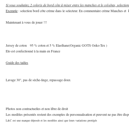
Si vous souhaitez 2 coloris de bord côte à mixer entre les manches et le col+bas, selectio
Exemple
: selection bord côte crème dans le selecteur. En commentaire crème Manches et 
Maintenant à vous de jouer !!!
Jersey de coton 95 % coton et 5 % Elasthane(Organic GOTS Oeko-Tex )
Elo est confectionné à la main en France
Guide des tailles
Lavage 30°, pas de sèche-linge, repassage doux
Photos non contractuelles et non libre de droit
Les modèles présentés restent des exemples de personnalisation et peuvent ne pas être disp
L&C est une marque déposée et les modèles ainsi que leurs variations protégés