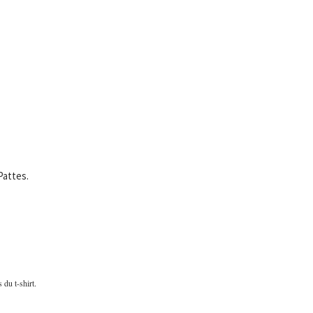
Pattes.
 du t-shirt.